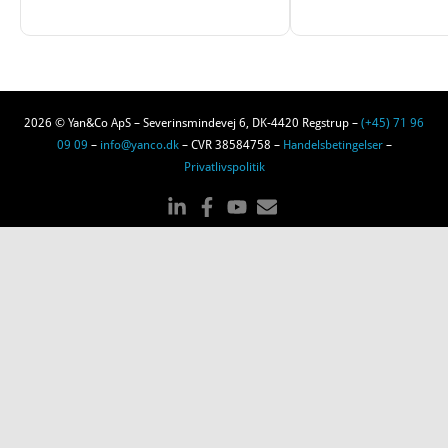
2026 © Yan&Co ApS – Severinsmindevej 6, DK-4420 Regstrup –
(+45) 71 96
09 09
–
info@yanco.dk
– CVR 38584758 –
Handelsbetingelser
–
Privatlivspolitik