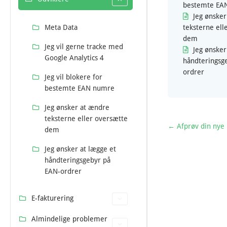
bestemte EA
Jeg ønske
Meta Data
teksterne ell
dem
Jeg vil gerne tracke med
Jeg ønsker
Google Analytics 4
håndteringsg
ordrer
Jeg vil blokere for
bestemte EAN numre
Jeg ønsker at ændre
teksterne eller oversætte
← Afprøv din nye 
dem
Jeg ønsker at lægge et
håndteringsgebyr på
EAN-ordrer
E-fakturering
Almindelige problemer