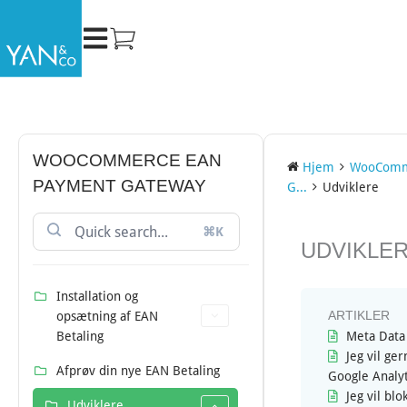
Gå
til
indholdet
WOOCOMMERCE EAN
Hjem
WooComm
PAYMENT GATEWAY
G...
Udviklere
⌘K
DOC
UDVIKLE
NAVIGATION
Installation og
opsætning af EAN
ARTIKLER
Betaling
Meta Data
Jeg vil ge
Afprøv din nye EAN Betaling
Google Analyt
Jeg vil blo
Udviklere