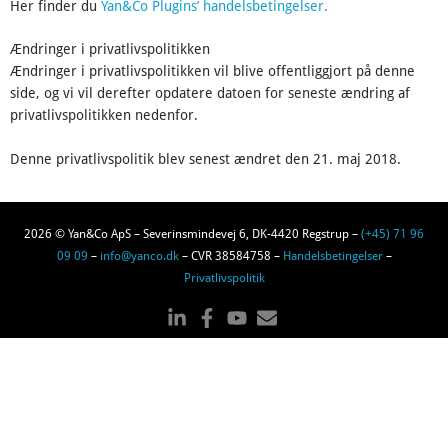
Her finder du
Yan&Co Plugins’ handelsbetingelser.
Ændringer i privatlivspolitikken
Ændringer i privatlivspolitikken vil blive offentliggjort på denne
side, og vi vil derefter opdatere datoen for seneste ændring af
privatlivspolitikken nedenfor.
Denne privatlivspolitik blev senest ændret den 21. maj 2018.
2026 © Yan&Co ApS – Severinsmindevej 6, DK-4420 Regstrup –
(+45) 71 96
09 09
–
info@yanco.dk
– CVR 38584758 –
Handelsbetingelser
–
Privatlivspolitik