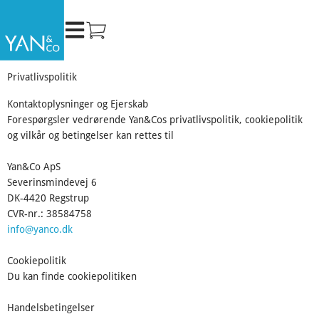
Gå
til
indholdet
Privatlivspolitik
Kontaktoplysninger og Ejerskab
Forespørgsler vedrørende Yan&Cos privatlivspolitik, cookiepolitik
og vilkår og betingelser kan rettes til
Yan&Co ApS
Severinsmindevej 6
DK-4420 Regstrup
CVR-nr.: 38584758
info@yanco.dk
Cookiepolitik
Du kan finde cookiepolitiken
Handelsbetingelser