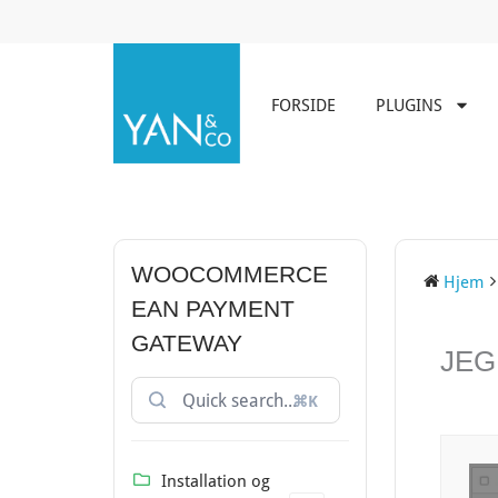
Gå
til
indholdet
FORSIDE
PLUGINS
WOOCOMMERCE
Hjem
EAN PAYMENT
GATEWAY
DOC
JEG
NAVIG
⌘K
Installation og