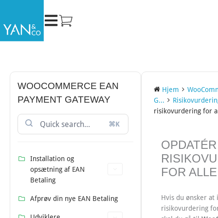
Gå
til
indholdet
WOOCOMMERCE EAN
Hjem
WooComm
PAYMENT GATEWAY
G...
Risikovurderin
risikovurdering for a
⌘K
DOC
OPDATÉR
NAVIGATION
RISIKOV
Installation og
opsætning af EAN
FOR ALL
Betaling
Hvis du ønsker at
Afprøv din nye EAN Betaling
risikovurdering fo
Udviklere