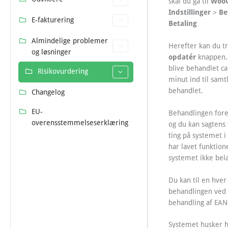
Woo
skal du gå til
Indstillinger
Be
>
E-fakturering
Betaling
Almindelige problemer
Herefter kan du t
og løsninger
opdatér
knappen. 
blive behandlet ca
Risikovurdering
minut ind til samt
behandlet.
Changelog
EU-
Behandlingen fore
overensstemmelseserklæring
og du kan sagtens 
ting på systemet i
har lavet funktione
systemet ikke bela
Du kan til en hver
behandlingen ved 
behandling af EAN
Systemet husker hv