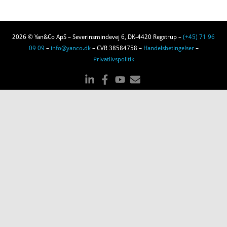
2026 © Yan&Co ApS – Severinsmindevej 6, DK-4420 Regstrup –
(+45) 71 96
09 09
–
info@yanco.dk
– CVR 38584758 –
Handelsbetingelser
–
Privatlivspolitik