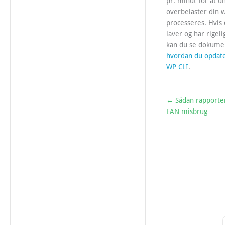
pr. minut for at u
overbelaster din
processeres. Hvis
laver og har rigel
kan du se dokume
hvordan du opdat
WP CLI
.
← Sådan rapporter
EAN misbrug