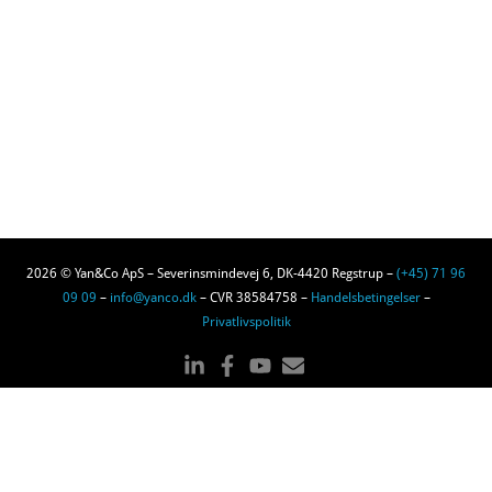
2026 © Yan&Co ApS – Severinsmindevej 6, DK-4420 Regstrup –
(+45) 71 96
09 09
–
info@yanco.dk
– CVR 38584758 –
Handelsbetingelser
–
Privatlivspolitik