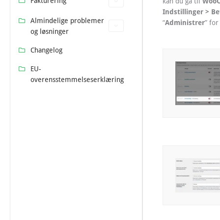
Fakturering
WooC
kan du gå til
Indstillinger > Be
Almindelige problemer
Administrer
“
” fo
og løsninger
Changelog
EU-
overensstemmelseserklæring