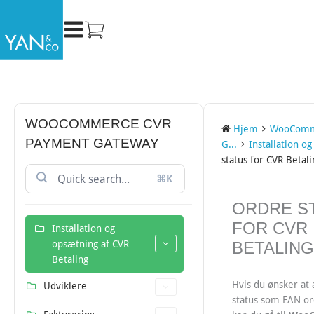
Gå
til
indholdet
WOOCOMMERCE CVR
Hjem
WooComm
PAYMENT GATEWAY
G...
Installation og
status for CVR Betal
⌘K
DOC
ORDRE S
NAVIGATION
FOR CVR
Installation og
opsætning af CVR
BETALIN
Betaling
Hvis du ønsker at
Udviklere
status som EAN o