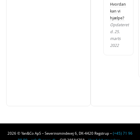
Hvordan
kan vi
hjælpe?
Opdateret
d. 25.
marts
2022
2026 © Yan&Co ApS – Severinsmindevej 6, DK-4420 Regstrup –
(+45) 71 96
09 09
–
info@yanco.dk
– CVR 38584758 –
Handelsbetingelser
–