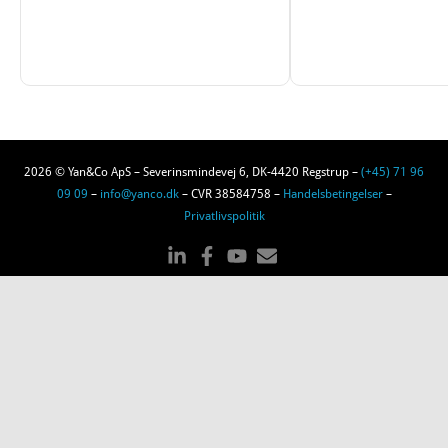
2026 © Yan&Co ApS – Severinsmindevej 6, DK-4420 Regstrup –
(+45) 71 96
09 09
–
info@yanco.dk
– CVR 38584758 –
Handelsbetingelser
–
Privatlivspolitik