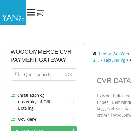
Gå
til
indholdet
WOOCOMMERCE CVR
Hjem
WooComm
PAYMENT GATEWAY
G...
Fakturering
⌘K
DOC
CVR DATA
NAVIGATION
Installation og
Hvis det indtast
opsætning af CVR
findes i Nemhande
Betaling
lægges disse data
ordren i WooCom
Udviklere