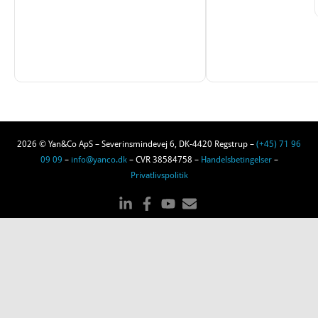
2026 © Yan&Co ApS – Severinsmindevej 6, DK-4420 Regstrup –
(+45) 71 96
09 09
–
info@yanco.dk
– CVR 38584758 –
Handelsbetingelser
–
Privatlivspolitik