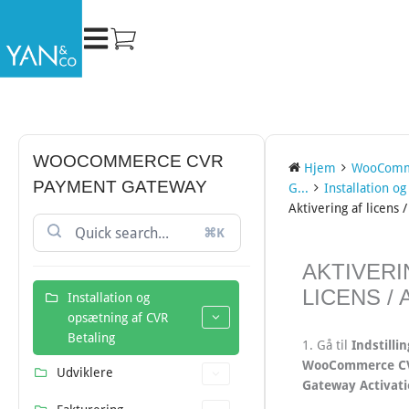
Gå
til
indholdet
WOOCOMMERCE CVR
Hjem
WooComm
PAYMENT GATEWAY
G...
Installation og
Aktivering af licens 
⌘K
DOC
AKTIVERI
NAVIGATION
LICENS /
Installation og
opsætning af CVR
Betaling
Indstilli
1. Gå til
WooCommerce C
Udviklere
Gateway Activat