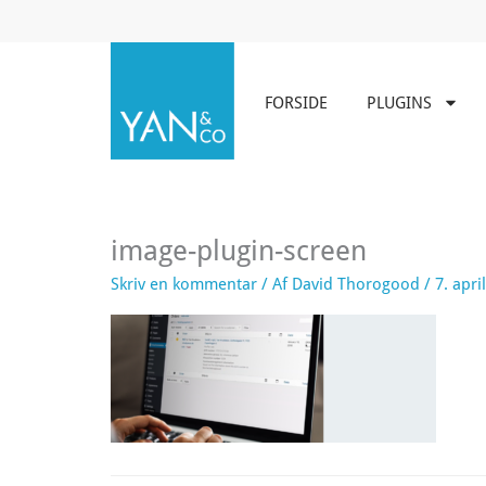
Gå
til
indholdet
FORSIDE
PLUGINS
image-plugin-screen
Skriv en kommentar
/ Af
David Thorogood
/
7. apri