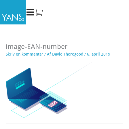
Gå
til
indholdet
image-EAN-number
Skriv en kommentar
/ Af
David Thorogood
/
6. april 2019