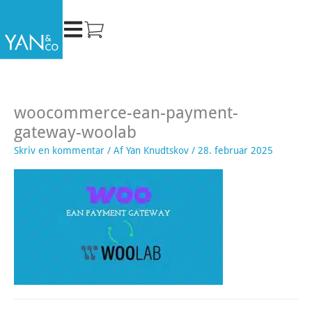
Gå
til
indholdet
woocommerce-ean-payment-
gateway-woolab
Skriv en kommentar
/ Af
Yan Knudtskov
/
28. februar 2025