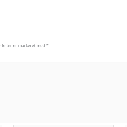
 felter er markeret med
*