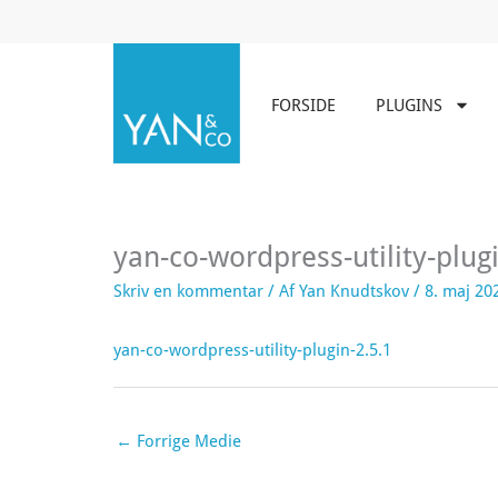
Gå
til
indholdet
FORSIDE
PLUGINS
yan-co-wordpress-utility-plugi
Skriv en kommentar
/ Af
Yan Knudtskov
/
8. maj 20
yan-co-wordpress-utility-plugin-2.5.1
←
Forrige Medie