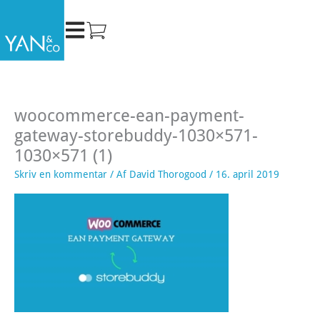
Gå
til
indholdet
woocommerce-ean-payment-
gateway-storebuddy-1030×571-
1030×571 (1)
Skriv en kommentar
/ Af
David Thorogood
/
16. april 2019