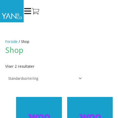
Gå
til
indholdet
Forside
/ Shop
Shop
Viser 2 resultater
Dette
Dette
vare
vare
har
har
flere
flere