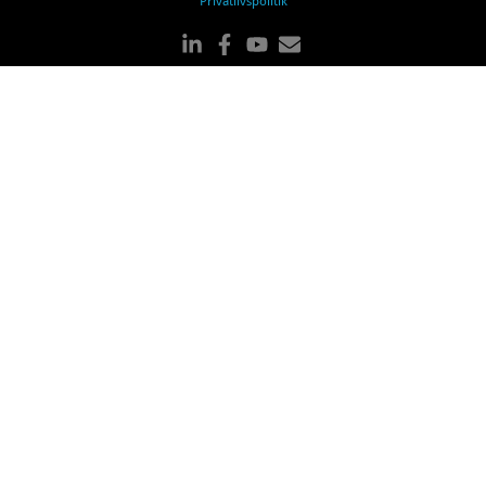
Privatlivspolitik